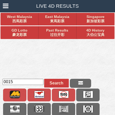
LIVE 4D RESULTS
West Malaysia
East Malaysia
Singapore
西馬彩票
東馬彩票
新加坡彩票
GD Lotto
Past Results
4D History
豪龙彩票
过往开彩
大伯公宝典
Search