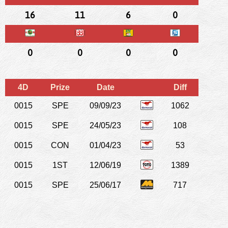
16
11
6
0
0
0
0
0
4D
Prize
Date
Diff
0015
SPE
09/09/23
1062
0015
SPE
24/05/23
108
0015
CON
01/04/23
53
0015
1ST
12/06/19
1389
0015
SPE
25/06/17
717