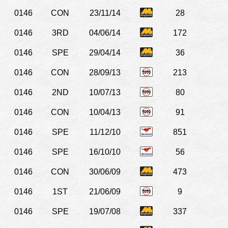
0146
CON
23/11/14
28
0146
3RD
04/06/14
172
0146
SPE
29/04/14
36
0146
CON
28/09/13
213
0146
2ND
10/07/13
80
0146
CON
10/04/13
91
0146
SPE
11/12/10
851
0146
SPE
16/10/10
56
0146
CON
30/06/09
473
0146
1ST
21/06/09
9
0146
SPE
19/07/08
337