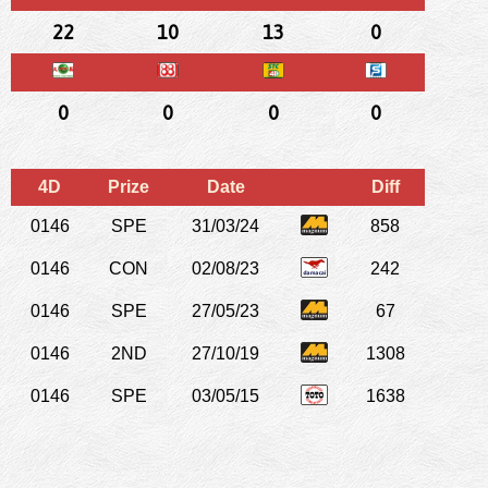
22
10
13
0
0
0
0
0
4D
Prize
Date
Diff
0146
SPE
31/03/24
858
0146
CON
02/08/23
242
0146
SPE
27/05/23
67
0146
2ND
27/10/19
1308
0146
SPE
03/05/15
1638