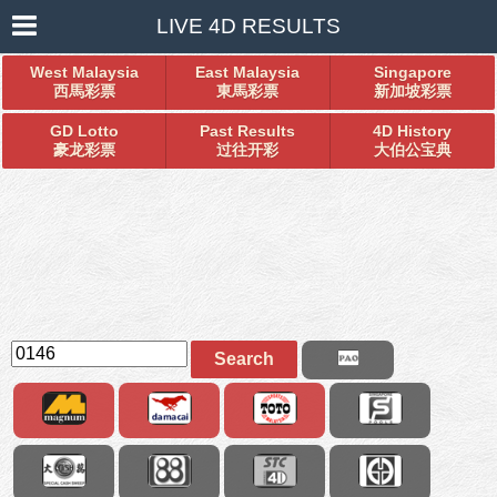
LIVE 4D RESULTS
West Malaysia
East Malaysia
Singapore
西馬彩票
東馬彩票
新加坡彩票
GD Lotto
Past Results
4D History
豪龙彩票
过往开彩
大伯公宝典
Search