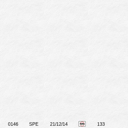
0146
SPE
21/12/14
133