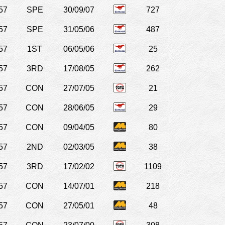
57
SPE
30/09/07
727
57
SPE
31/05/06
487
57
1ST
06/05/06
25
57
3RD
17/08/05
262
57
CON
27/07/05
21
57
CON
28/06/05
29
57
CON
09/04/05
80
57
2ND
02/03/05
38
57
3RD
17/02/02
1109
57
CON
14/07/01
218
57
CON
27/05/01
48