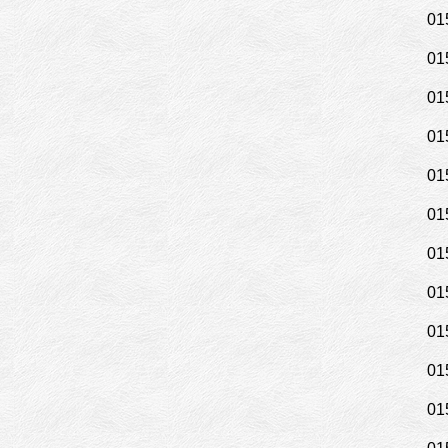
01
01
01
01
01
01
01
01
01
01
01