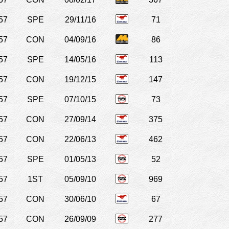
57
SPE
29/11/16
71
57
CON
04/09/16
86
57
SPE
14/05/16
113
57
CON
19/12/15
147
57
SPE
07/10/15
73
57
CON
27/09/14
375
57
CON
22/06/13
462
57
SPE
01/05/13
52
57
1ST
05/09/10
969
57
CON
30/06/10
67
57
CON
26/09/09
277