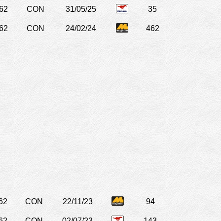
62
CON
31/05/25
35
62
CON
24/02/24
462
62
CON
22/11/23
94
62
CON
02/07/23
143