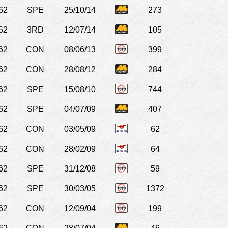
62
SPE
25/10/14
273
62
3RD
12/07/14
105
62
CON
08/06/13
399
62
CON
28/08/12
284
62
SPE
15/08/10
744
62
SPE
04/07/09
407
62
CON
03/05/09
62
62
CON
28/02/09
64
62
SPE
31/12/08
59
62
SPE
30/03/05
1372
62
CON
12/09/04
199