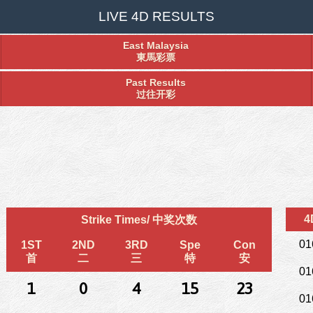
LIVE 4D RESULTS
East Malaysia
東馬彩票
Past Results
过往开彩
4
Strike Times/ 中奖次数
01
1ST
2ND
3RD
Spe
Con
首
二
三
特
安
01
1
0
4
15
23
01