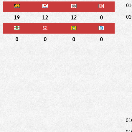
01
19
12
12
0
01
0
0
0
0
01
01