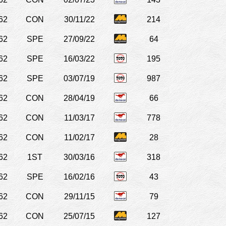
62
CON
30/11/22
214
62
SPE
27/09/22
64
62
SPE
16/03/22
195
62
SPE
03/07/19
987
62
CON
28/04/19
66
62
CON
11/03/17
778
62
CON
11/02/17
28
62
1ST
30/03/16
318
62
SPE
16/02/16
43
62
CON
29/11/15
79
62
CON
25/07/15
127