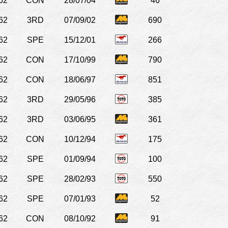
62
CON
28/07/04
46
62
3RD
07/09/02
690
62
SPE
15/12/01
266
62
CON
17/10/99
790
62
CON
18/06/97
851
62
3RD
29/05/96
385
62
3RD
03/06/95
361
62
CON
10/12/94
175
62
SPE
01/09/94
100
62
SPE
28/02/93
550
62
SPE
07/01/93
52
62
CON
08/10/92
91