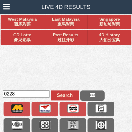
LIVE 4D RESULTS
West Malaysia
East Malaysia
Singapore
西馬彩票
東馬彩票
新加坡彩票
GD Lotto
Past Results
4D History
豪龙彩票
过往开彩
大伯公宝典
Search