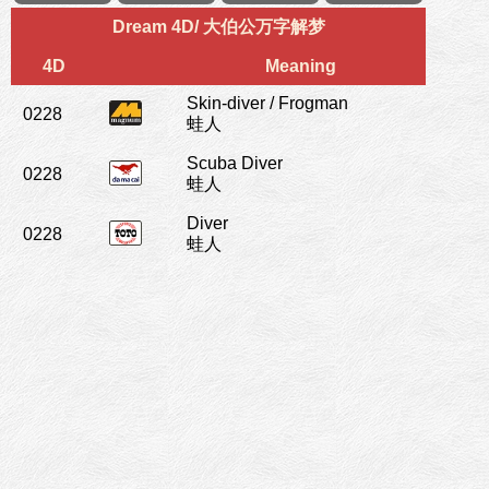
Dream 4D/ 大伯公万字解梦
4D
Meaning
Skin-diver / Frogman
0228
蛙人
Scuba Diver
0228
蛙人
Diver
0228
蛙人