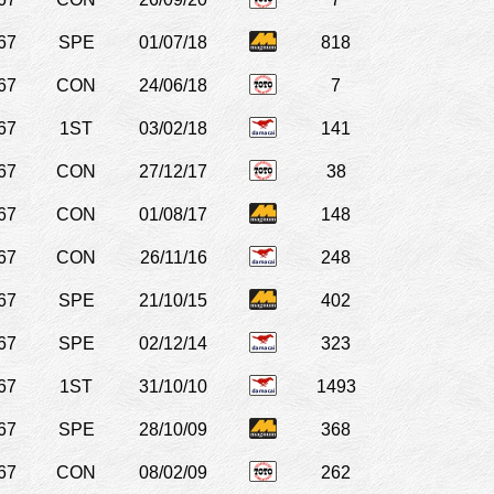
67
SPE
01/07/18
818
67
CON
24/06/18
7
67
1ST
03/02/18
141
67
CON
27/12/17
38
67
CON
01/08/17
148
67
CON
26/11/16
248
67
SPE
21/10/15
402
67
SPE
02/12/14
323
67
1ST
31/10/10
1493
67
SPE
28/10/09
368
67
CON
08/02/09
262