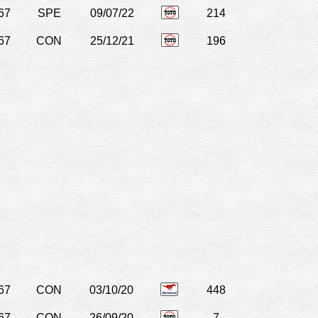
67
SPE
09/07/22
214
67
CON
25/12/21
196
67
CON
03/10/20
448
67
CON
26/09/20
7