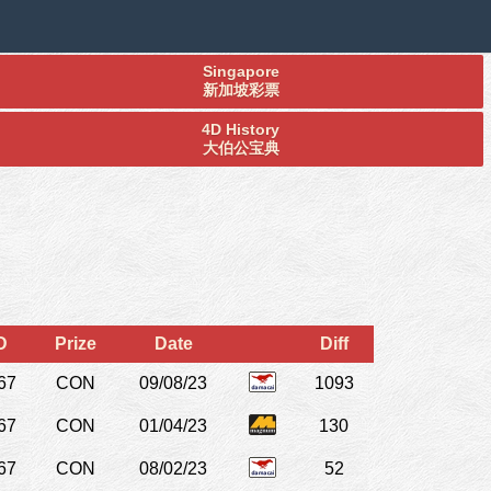
Singapore
新加坡彩票
4D History
大伯公宝典
D
Prize
Date
Diff
67
CON
09/08/23
1093
67
CON
01/04/23
130
67
CON
08/02/23
52