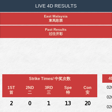
LIVE 4D RESULTS
East Malaysia
東馬彩票
Past Results
过往开彩
4
Strike Times/ 中奖次数
02
1ST
2ND
3RD
Spe
Con
首
二
三
特
安
02
2
0
1
13
20
02