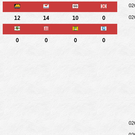
02
12
14
10
0
02
0
0
0
0
02
02