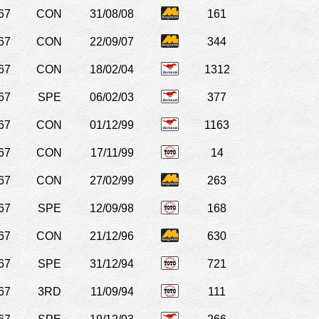
67
CON
31/08/08
161
67
CON
22/09/07
344
67
CON
18/02/04
1312
67
SPE
06/02/03
377
67
CON
01/12/99
1163
67
CON
17/11/99
14
67
CON
27/02/99
263
67
SPE
12/09/98
168
67
CON
21/12/96
630
67
SPE
31/12/94
721
67
3RD
11/09/94
111