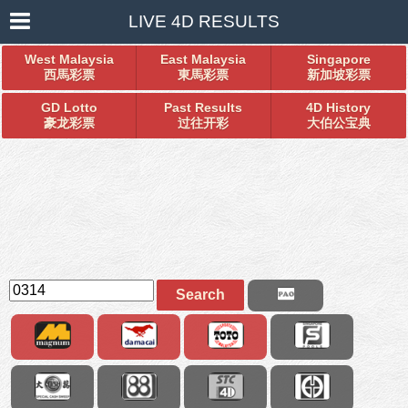
LIVE 4D RESULTS
West Malaysia
East Malaysia
Singapore
西馬彩票
東馬彩票
新加坡彩票
GD Lotto
Past Results
4D History
豪龙彩票
过往开彩
大伯公宝典
Search