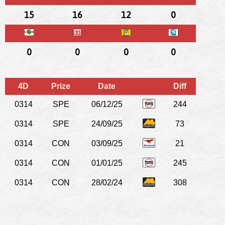
15
16
12
0
0
0
0
0
4D
Prize
Date
Diff
0314
SPE
06/12/25
244
0314
SPE
24/09/25
73
0314
CON
03/09/25
21
0314
CON
01/01/25
245
0314
CON
28/02/24
308