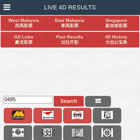
LIVE 4D RESULTS
West Malaysia
East Malaysia
Singapore
西馬彩票
東馬彩票
新加坡彩票
GD Lotto
Past Results
4D History
豪龙彩票
过往开彩
大伯公宝典
Search