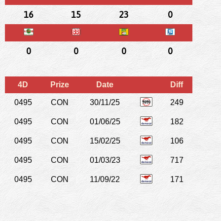
16
15
23
0
0
0
0
0
4D
Prize
Date
Diff
0495
CON
30/11/25
249
0495
CON
01/06/25
182
0495
CON
15/02/25
106
0495
CON
01/03/23
717
0495
CON
11/09/22
171