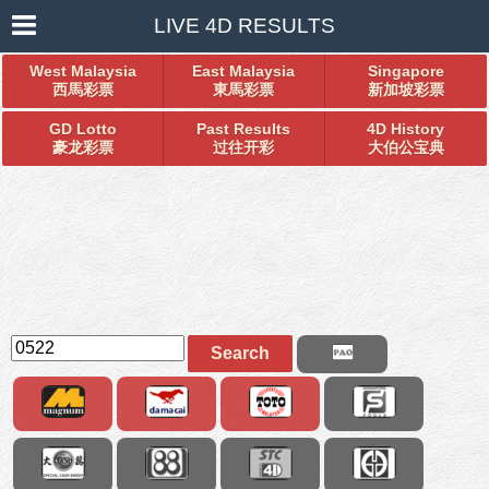
LIVE 4D RESULTS
West Malaysia
East Malaysia
Singapore
西馬彩票
東馬彩票
新加坡彩票
GD Lotto
Past Results
4D History
豪龙彩票
过往开彩
大伯公宝典
Search