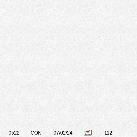
0522
CON
07/02/24
112