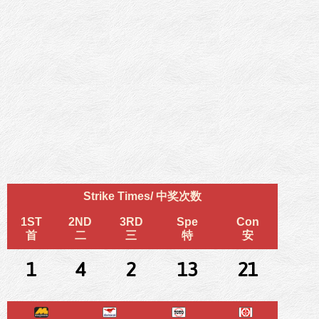
Strike Times/ 中奖次数
1ST
2ND
3RD
Spe
Con
首
二
三
特
安
1
4
2
13
21