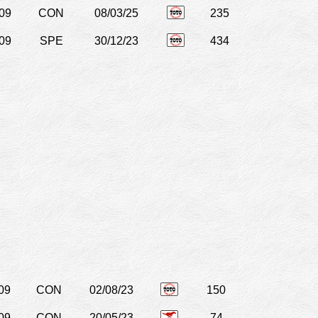
09
CON
08/03/25
235
09
SPE
30/12/23
434
09
CON
02/08/23
150
09
CON
20/05/23
74