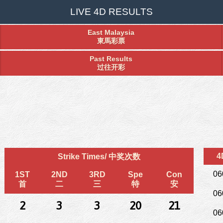
LIVE 4D RESULTS
East Malaysia
東馬彩票
Past Results
过往开彩
4
Strike Times/ 中奖次数
06
1ST
2ND
3RD
Spe
Con
首
二
三
特
安
06
2
3
3
20
21
06