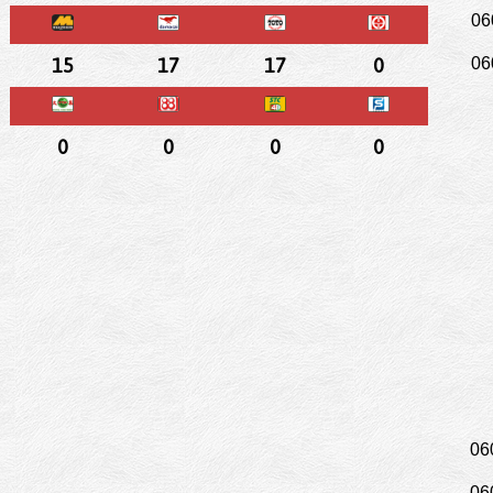
06
15
17
17
0
06
0
0
0
0
06
06