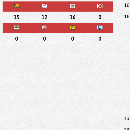
16
15
12
16
0
16
0
0
0
0
16
16