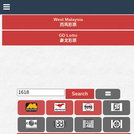
West Malaysia
西馬彩票
GD Lotto
豪龙彩票
Search