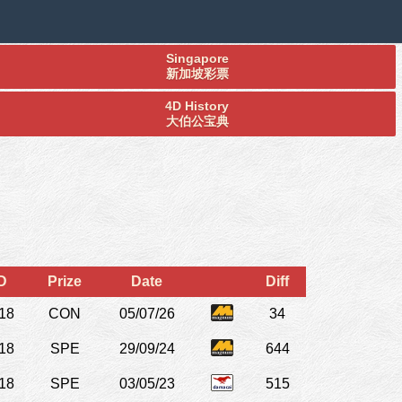
Singapore
新加坡彩票
4D History
大伯公宝典
D
Prize
Date
Diff
18
CON
05/07/26
34
18
SPE
29/09/24
644
18
SPE
03/05/23
515