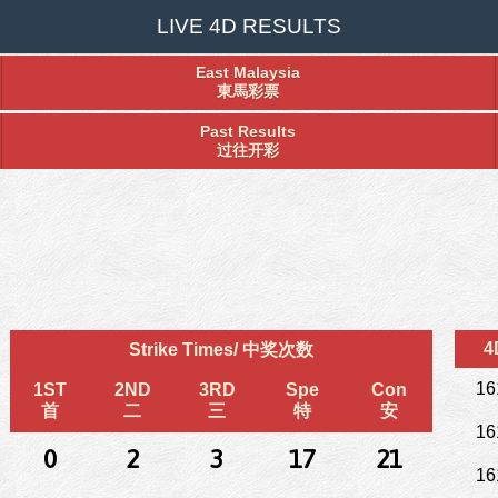
LIVE 4D RESULTS
East Malaysia
東馬彩票
Past Results
过往开彩
4
Strike Times/ 中奖次数
16
1ST
2ND
3RD
Spe
Con
首
二
三
特
安
16
0
2
3
17
21
16