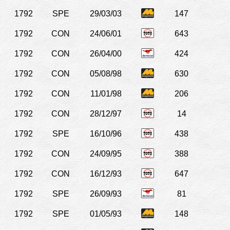
1792
SPE
29/03/03
147
1792
CON
24/06/01
643
1792
CON
26/04/00
424
1792
CON
05/08/98
630
1792
CON
11/01/98
206
1792
CON
28/12/97
14
1792
SPE
16/10/96
438
1792
CON
24/09/95
388
1792
CON
16/12/93
647
1792
SPE
26/09/93
81
1792
SPE
01/05/93
148