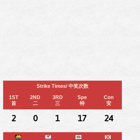
Strike Times/ 中奖次数
1ST
2ND
3RD
Spe
Con
首
二
三
特
安
2
0
1
17
24