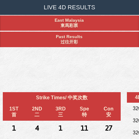
LIVE 4D RESULTS
East Malaysia
東馬彩票
Past Results
过往开彩
4
Strike Times/ 中奖次数
32
1ST
2ND
3RD
Spe
Con
首
二
三
特
安
32
1
4
1
11
27
32