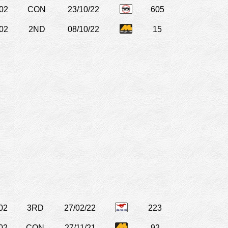
02
CON
23/10/22
605
02
2ND
08/10/22
15
02
3RD
27/02/22
223
02
CON
27/11/21
92