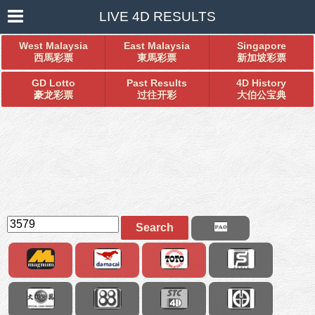
LIVE 4D RESULTS
West Malaysia
East Malaysia
Singapore
西馬彩票
東馬彩票
新加坡彩票
GD Lotto
Past Results
4D History
豪龙彩票
过往开彩
大伯公宝典
Search