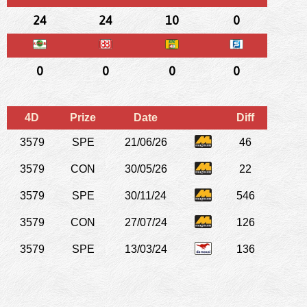
24
24
10
0
0
0
0
0
4D
Prize
Date
Diff
3579
SPE
21/06/26
46
3579
CON
30/05/26
22
3579
SPE
30/11/24
546
3579
CON
27/07/24
126
3579
SPE
13/03/24
136