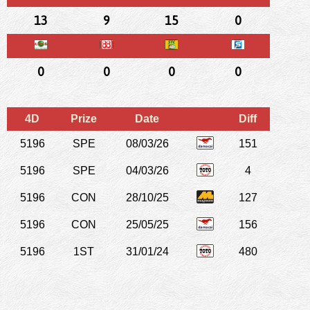
13
9
15
0
0
0
0
0
4D
Prize
Date
Diff
5196
SPE
08/03/26
151
5196
SPE
04/03/26
4
5196
CON
28/10/25
127
5196
CON
25/05/25
156
5196
1ST
31/01/24
480