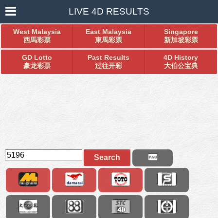
LIVE 4D RESULTS
West Malaysia
East Malaysia
Singapore
西馬彩票
東馬彩票
新加坡彩票
GD Lotto
Past Results
4D History
豪龙彩票
过往开彩
大伯公宝典
Search