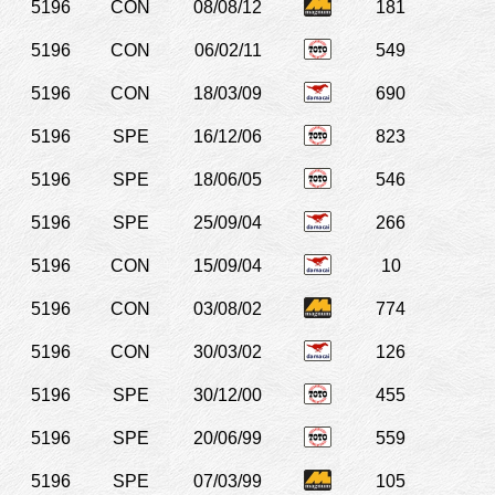
5196
CON
08/08/12
181
5196
CON
06/02/11
549
5196
CON
18/03/09
690
5196
SPE
16/12/06
823
5196
SPE
18/06/05
546
5196
SPE
25/09/04
266
5196
CON
15/09/04
10
5196
CON
03/08/02
774
5196
CON
30/03/02
126
5196
SPE
30/12/00
455
5196
SPE
20/06/99
559
5196
SPE
07/03/99
105