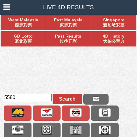
LIVE 4D RESULTS
West Malaysia
East Malaysia
Singapore
西馬彩票
東馬彩票
新加坡彩票
GD Lotto
Past Results
4D History
豪龙彩票
过往开彩
大伯公宝典
Search