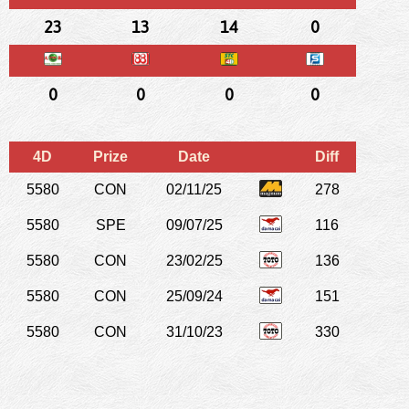
23
13
14
0
0
0
0
0
4D
Prize
Date
Diff
5580
CON
02/11/25
278
5580
SPE
09/07/25
116
5580
CON
23/02/25
136
5580
CON
25/09/24
151
5580
CON
31/10/23
330