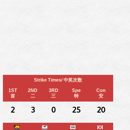
Strike Times/ 中奖次数
1ST
2ND
3RD
Spe
Con
首
二
三
特
安
2
3
0
25
20