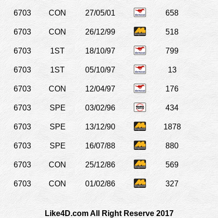
6703
CON
27/05/01
658
6703
CON
26/12/99
518
6703
1ST
18/10/97
799
6703
1ST
05/10/97
13
6703
CON
12/04/97
176
6703
SPE
03/02/96
434
6703
SPE
13/12/90
1878
6703
SPE
16/07/88
880
6703
CON
25/12/86
569
6703
CON
01/02/86
327
Like4D.com All Right Reserve 2017