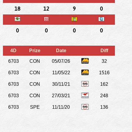
18
12
9
0
0
0
0
0
4D
Prize
Date
Diff
6703
CON
05/07/26
32
6703
CON
11/05/22
1516
6703
CON
30/11/21
162
6703
CON
27/03/21
248
6703
SPE
11/11/20
136