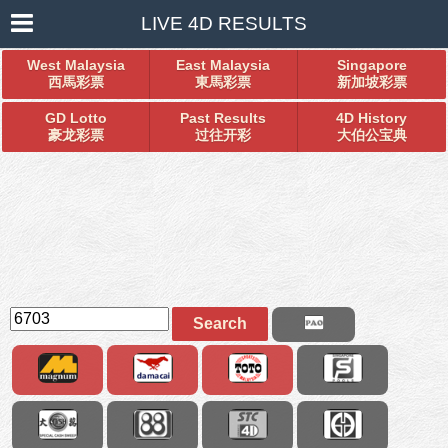
LIVE 4D RESULTS
West Malaysia
East Malaysia
Singapore
西馬彩票
東馬彩票
新加坡彩票
GD Lotto
Past Results
4D History
豪龙彩票
过往开彩
大伯公宝典
Search