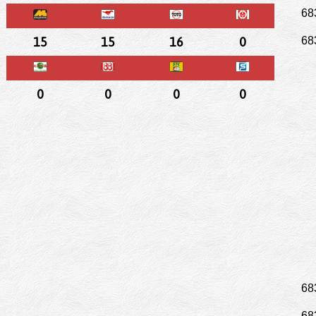
68
15
15
16
0
68
0
0
0
0
68
68