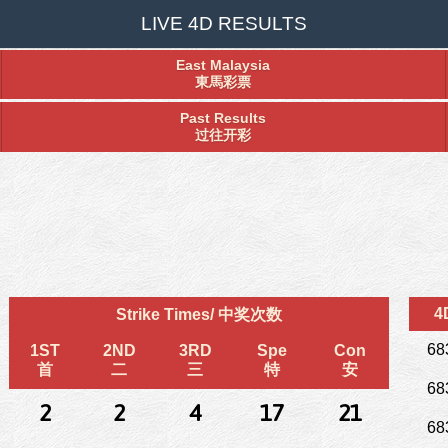
LIVE 4D RESULTS
East Malaysia
東馬彩票
Past Results
过往开彩
4
Strike Times/ 中奖次数
68
1ST
2ND
3RD
Spe
Con
首
二
三
特
安
68
2
2
4
17
21
68