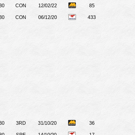
30
CON
12/02/22
85
30
CON
06/12/20
433
30
3RD
31/10/20
36
30
SPE
14/10/20
17