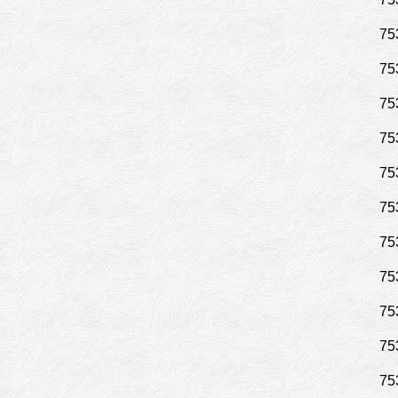
75
75
75
75
75
75
75
75
75
75
75