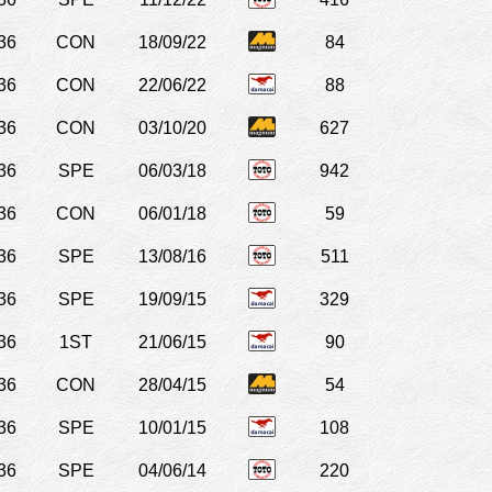
36
CON
18/09/22
84
36
CON
22/06/22
88
36
CON
03/10/20
627
36
SPE
06/03/18
942
36
CON
06/01/18
59
36
SPE
13/08/16
511
36
SPE
19/09/15
329
36
1ST
21/06/15
90
36
CON
28/04/15
54
36
SPE
10/01/15
108
36
SPE
04/06/14
220