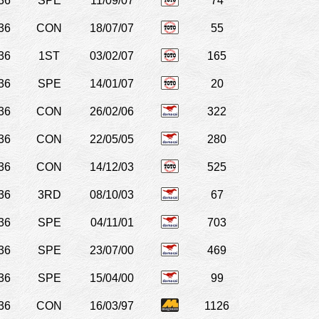
36
SPE
11/09/07
74
36
CON
18/07/07
55
36
1ST
03/02/07
165
36
SPE
14/01/07
20
36
CON
26/02/06
322
36
CON
22/05/05
280
36
CON
14/12/03
525
36
3RD
08/10/03
67
36
SPE
04/11/01
703
36
SPE
23/07/00
469
36
SPE
15/04/00
99
36
CON
16/03/97
1126