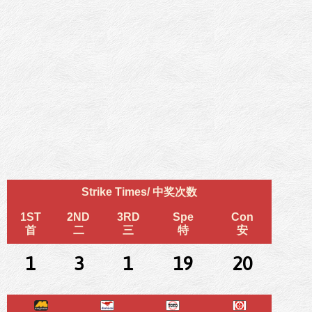
Strike Times/ 中奖次数
1ST
2ND
3RD
Spe
Con
首
二
三
特
安
1
3
1
19
20