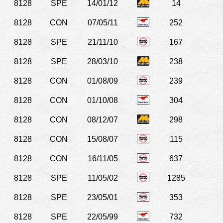
8128
SPE
14/01/12
14
8128
CON
07/05/11
252
8128
SPE
21/11/10
167
8128
SPE
28/03/10
238
8128
CON
01/08/09
239
8128
CON
01/10/08
304
8128
CON
08/12/07
298
8128
CON
15/08/07
115
8128
CON
16/11/05
637
8128
SPE
11/05/02
1285
8128
SPE
23/05/01
353
8128
SPE
22/05/99
732