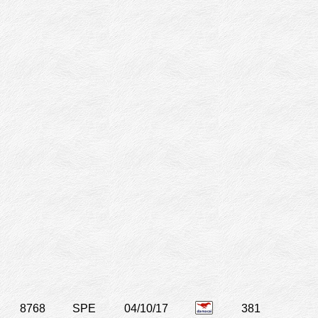
8768
SPE
04/10/17
381