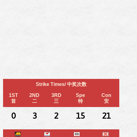
Strike Times/ 中奖次数
1ST
2ND
3RD
Spe
Con
首
二
三
特
安
0
3
2
15
21