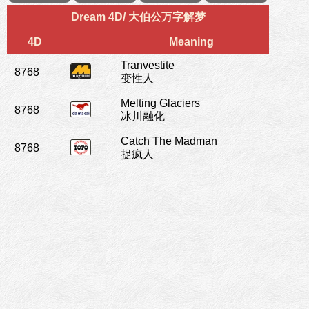
Dream 4D/ 大伯公万字解梦
4D
Meaning
Tranvestite
8768
变性人
Melting Glaciers
8768
冰川融化
Catch The Madman
8768
捉疯人