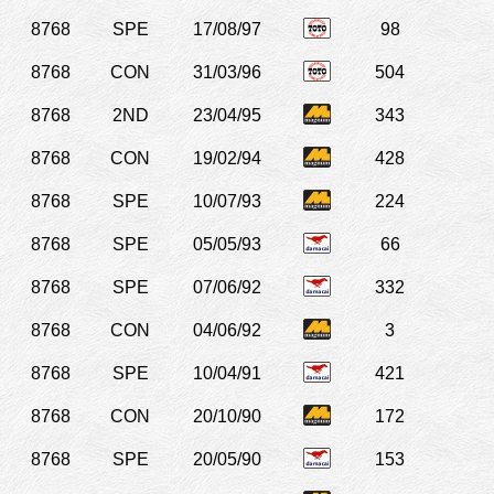
8768
SPE
17/08/97
98
8768
CON
31/03/96
504
8768
2ND
23/04/95
343
8768
CON
19/02/94
428
8768
SPE
10/07/93
224
8768
SPE
05/05/93
66
8768
SPE
07/06/92
332
8768
CON
04/06/92
3
8768
SPE
10/04/91
421
8768
CON
20/10/90
172
8768
SPE
20/05/90
153