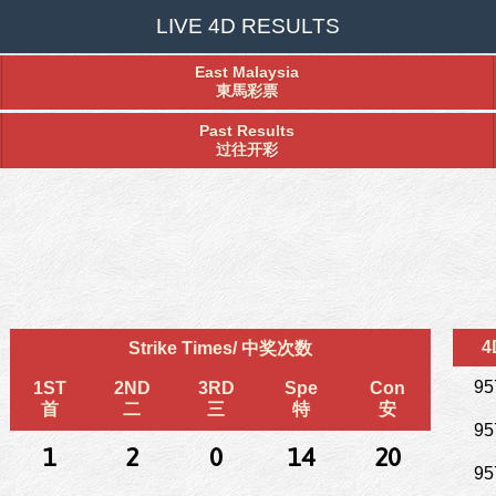
LIVE 4D RESULTS
East Malaysia
東馬彩票
Past Results
过往开彩
4
Strike Times/ 中奖次数
95
1ST
2ND
3RD
Spe
Con
首
二
三
特
安
95
1
2
0
14
20
95