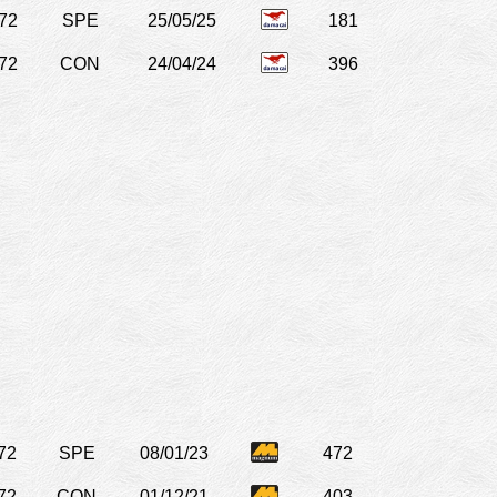
72
SPE
25/05/25
181
72
CON
24/04/24
396
72
SPE
08/01/23
472
72
CON
01/12/21
403