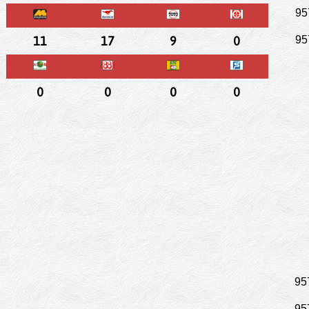
95
11
17
9
0
95
0
0
0
0
95
95